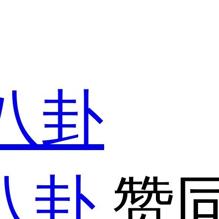
八卦
赞同: