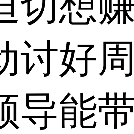
迫切想
动讨好
领导能