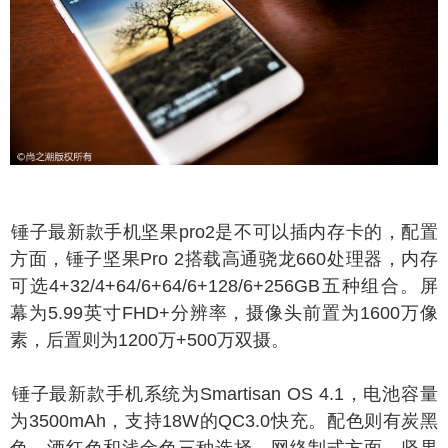
锤子最
新款手机
坚果pro2是不可以插内存卡的，配置
方面，锤子坚果Pro 2搭载高通骁龙660处理器，内存
可选4+32/4+64/6+64/6+128/6+256GB五种组合。屏
幕为5.99英寸FHD+分辨率，摄像头前置为1600万像
素，后置则为1200万+500万双摄。
锤子最
新款手机
系统为Smartisan OS 4.1，电池容量
为3500mAh，支持18W的QC3.0快充。配色则有炭黑