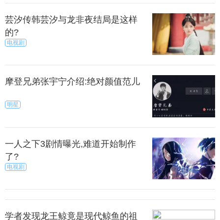
芸汐传韩芸汐与龙非夜结局是这样
的?
电视剧
型方面，坚果Pro2采用的是双Nano-SIM（迷你卡）
卡槽设计，任意卡槽均可设置为主卡，支持移动、联
通、电信 4G/3G/2G，但2张电信卡无法同时使用，移
摩登兄弟张宇宁介绍:绝对颜值范儿
动/联通卡无限制。
明星
么，接下来让我们一起看看手机支持扩容的优缺
点。
一人之下3剧情曝光,难道开始制作
了?
果支持了扩展内存，就难免插拔内存卡，反复插拔
电视剧
铜片磨损+折叠会造成接触不好。
学者发现龙王鲸竟是现代鲸鱼的祖