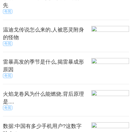
先
奇闻
温迪戈传说怎么来的,人被恶灵附身
的怪物
奇闻
雷暴高发的季节是什么,揭雷暴成形
原因
奇闻
细看内存卡上的铜片，有长有短，分别是供电和数
火焰龙卷风为什么能燃烧,背后原理
据传输，有一个两个没接触到无所谓，最多手机显示
是....
不识别。但是万一两个铜片因为某些原因连在一起，
奇闻
会造成了短路。
数据:中国有多少手机用户?这数字
支持扩展内存的手机也是有存储芯片的，直接焊在