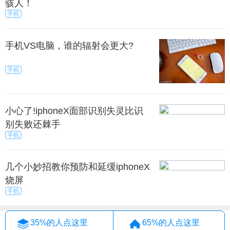
骇人！
主板上，相反，支持扩展内存的，需要一个小东西插
手机
卡，所以不支持扩展内存可以做得比较薄。
手机VS电脑，谁的辐射会更大?
度。内存卡是通过铜片接触形成通路的，受很多因
素的影响就那么几个铜片同时传输，接口和速度也受
手机
限制，内置存储直接与主板接触，信号转换次数少，
因此速度快。
小心了!iphoneX面部识别失灵比识
手机容量不能满足你的需求时，就需要一个内存卡
别失败还棘手
来增加内存。但是不支持扩展的手机是不能插外置的
手机
sd卡的。内存卡扩展的存储空间，只能放视频图片之
类的非应用数据，安全系数不高，容易坏。
几个小妙招教你预防和延缓iphoneX
烧屏
般来说手机用的卡很多种不同的性能的手机用的卡
手机
也不一样。Micro SD,MMC,SD，还有记忆棒比较常
见。比较常见的是Micro SD卡也就是熟称的“TF”卡。
35%的人点这里
65%的人点这里