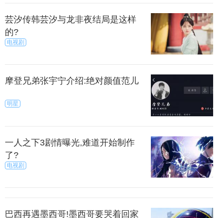
麦芒6进行《王者荣耀》游戏，在最高画质下能稳定
在30帧，即使是参加复杂的团战也不会出现严重的掉
芸汐传韩芸汐与龙非夜结局是这样
帧情况。同时，游戏过程中，机身发热情况也控制得
的?
电视剧
不错，仅有略微的温热感。
上一篇
下一页
摩登兄弟张宇宁介绍:绝对颜值范儿
来源：秀目号
秀目网 /
科技 /
手机
明星
一人之下3剧情曝光,难道开始制作
了?
电视剧
巴西再遇墨西哥!墨西哥要哭着回家