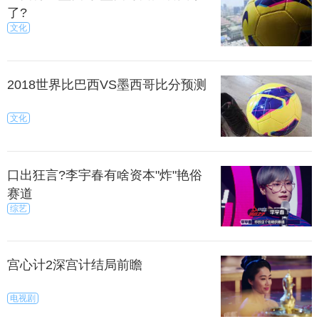
了?
文化
2018世界比巴西VS墨西哥比分预测
文化
口出狂言?李宇春有啥资本"炸"艳俗
赛道
综艺
宫心计2深宫计结局前瞻
电视剧