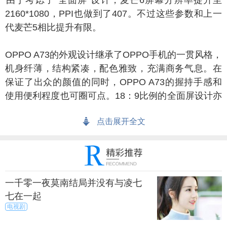
于考虑了“全面屏”设计，麦芒6屏幕分辨率提升至
2160*1080，PPI也做到了407。不过这些参数和上一
代麦芒5相比提升有限。
PPO A73的外观设计继承了OPPO手机的一贯风格，
机身纤薄，结构紧凑，配色雅致，充满商务气息。在
保证了出众的颜值的同时，OPPO A73的握持手感和
使用便利程度也可圈可点。18：9比例的全面屏设计亦
为之增色。
点击展开全文
配置：
芒6的这颗麒麟695处理器，其曾用在HUAWEI nova
2系列上。它采用八核心CortexA53架构，4个大核+4
一千零一夜莫南结局并没有与凌七
个小核设计，基于16nm工艺打造，属于麒麟650的升
七在一起
级版，基本水平处于高通骁龙626的级别。
电视剧