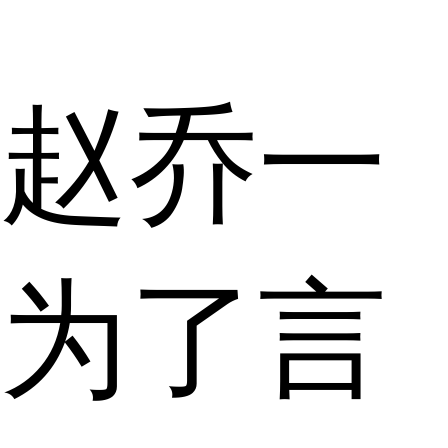
赵乔一
为了言