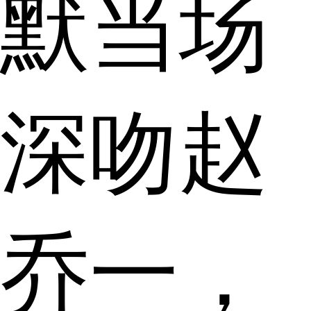
默当场
深吻赵
乔一，