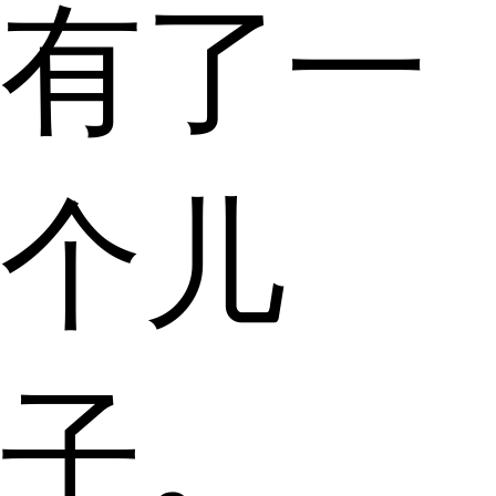
有了一
个儿
子。