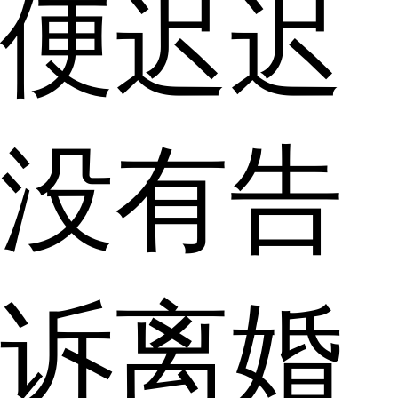
便迟迟
没有告
诉离婚