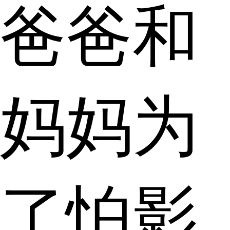
爸爸和
妈妈为
了怕影