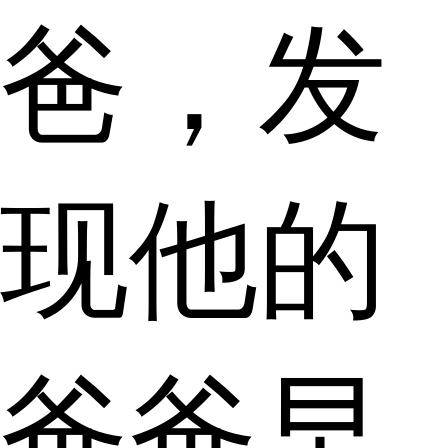
爸，发
现他的
爸爸早