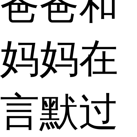
爸爸和
妈妈在
言默过