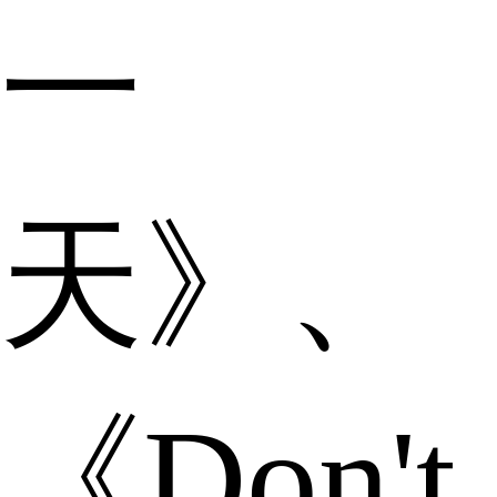
一
天》、
《Don't