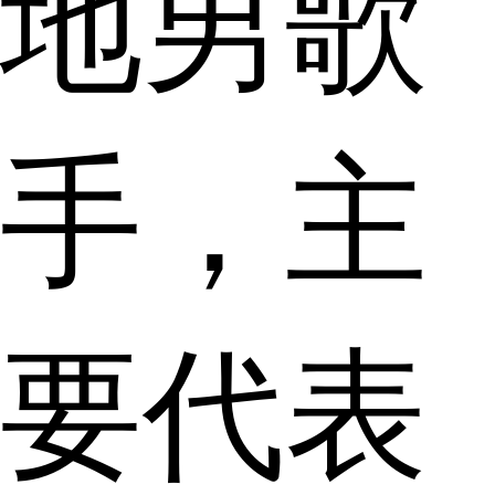
地男歌
手，主
要代表