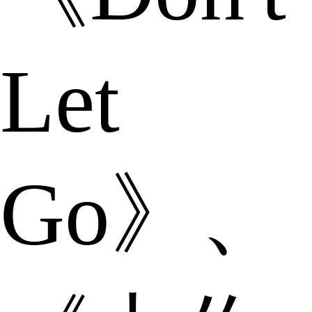
Let
Go》、