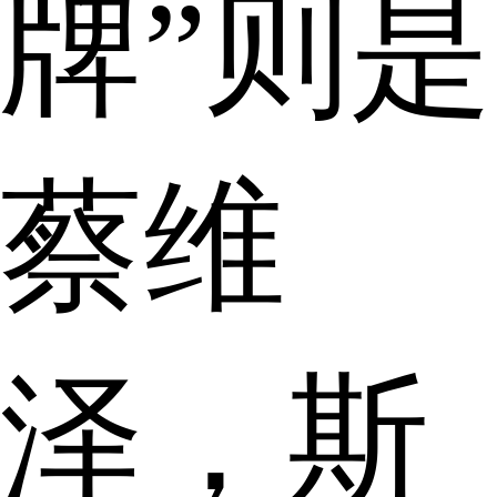
牌”则是
蔡维
泽，斯