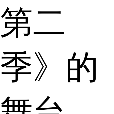
第二
季》的
舞台