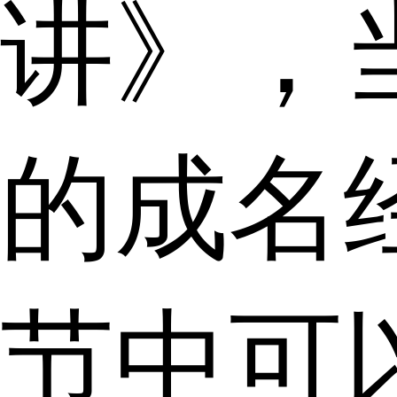
讲》，
的成名
节中可