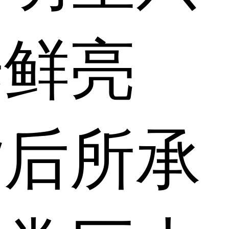
光鲜亮
背后所承