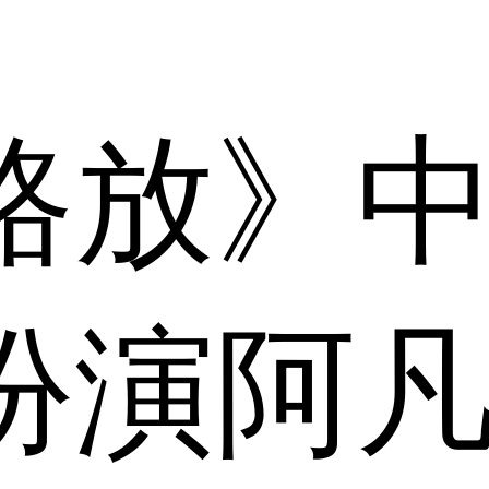
路放》
扮演阿