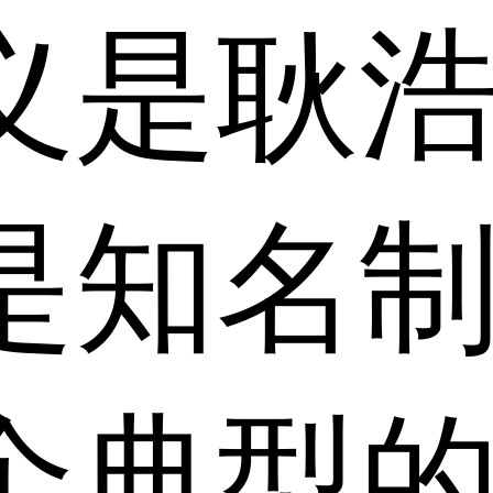
义是耿
是知名
个典型