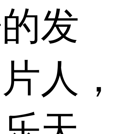
浩的发
制片人，
的乐天