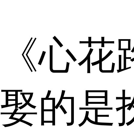
《心花
娶的是