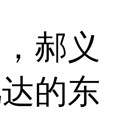
中，郝义
凡达的东