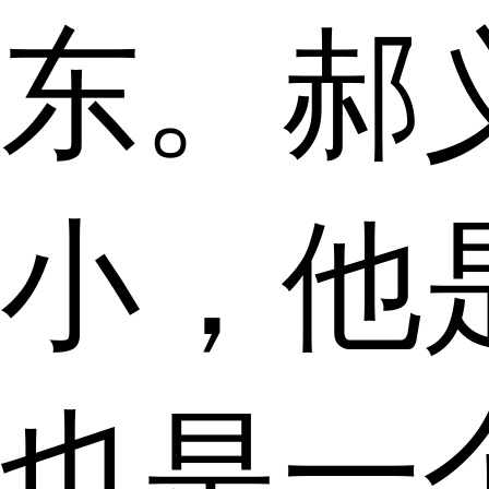
东。郝
小，他
也是一