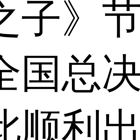
之子》
全国总
此顺利