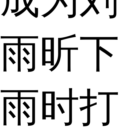
雨昕下
雨时打