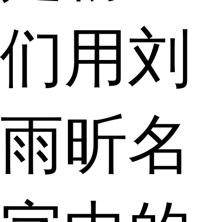
们用刘
雨昕名