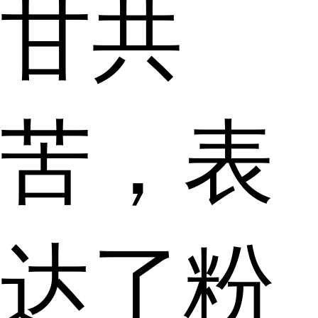
甘共
苦，表
达了粉