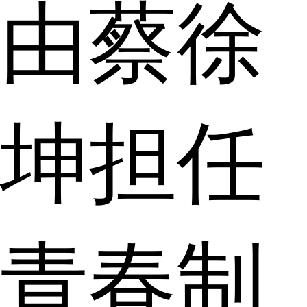
由蔡徐
坤担任
青春制