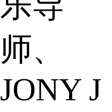
乐导
师、
JONY J