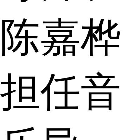
陈嘉桦
担任音