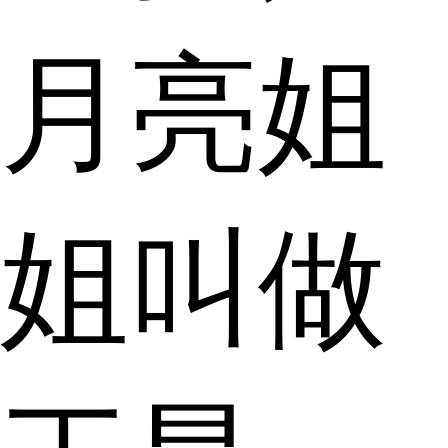
月亮姐
姐叫做