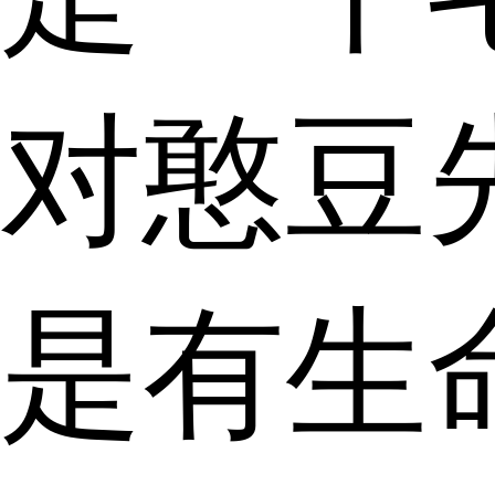
对憨豆
是有生