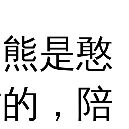
迪熊是憨
作的，陪