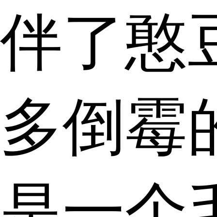
伴了憨
多倒霉
是一个