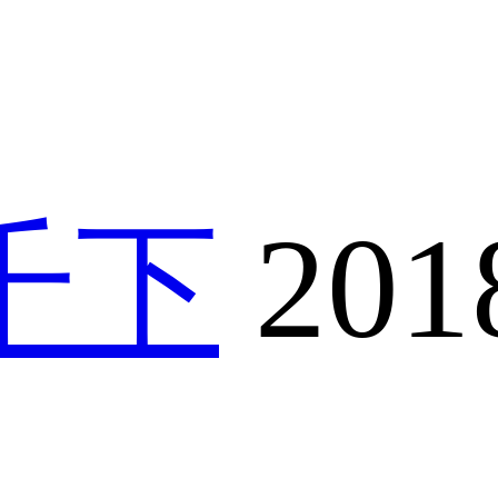
千下
201