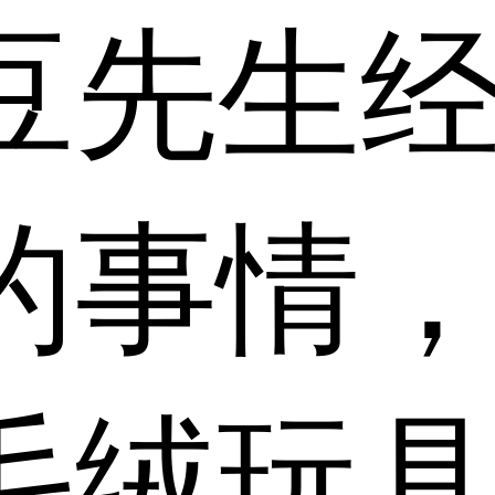
豆先生
的事情
毛绒玩