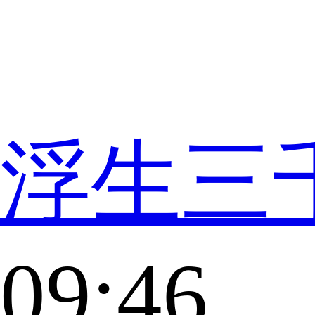
浮生三
09:46