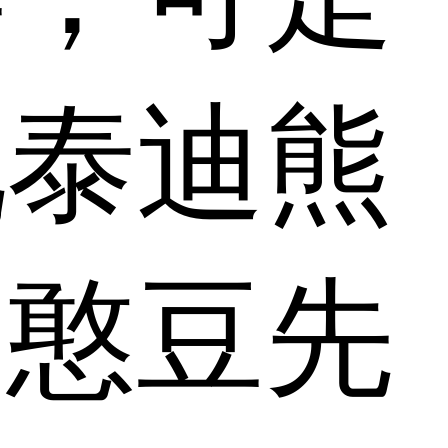
说泰迪熊
是憨豆先