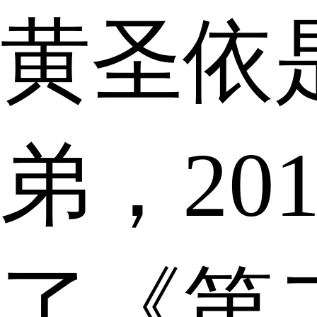
黄圣依
弟，20
了《第