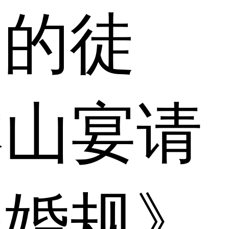
山的徒
本山宴请
条婚规》