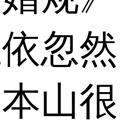
圣依忽然
赵本山很