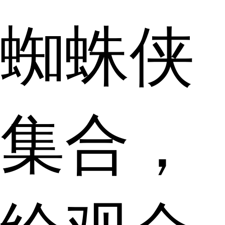
蜘蛛侠
集合，