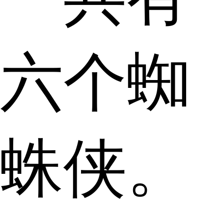
六个蜘
蛛侠。