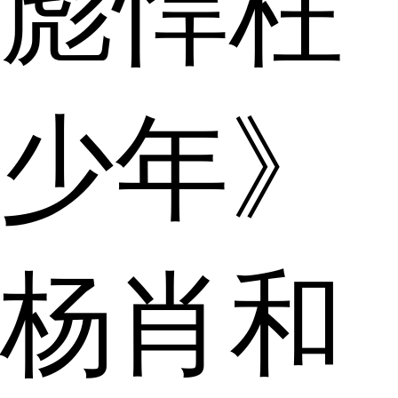
彪悍枉
少年》
杨肖和