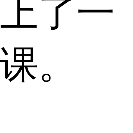
上了一
课。