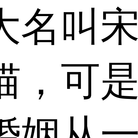
大名叫
猫，可
婚姻从