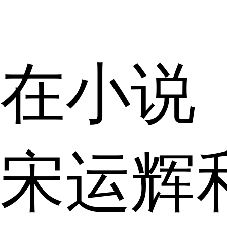
在小说
宋运辉