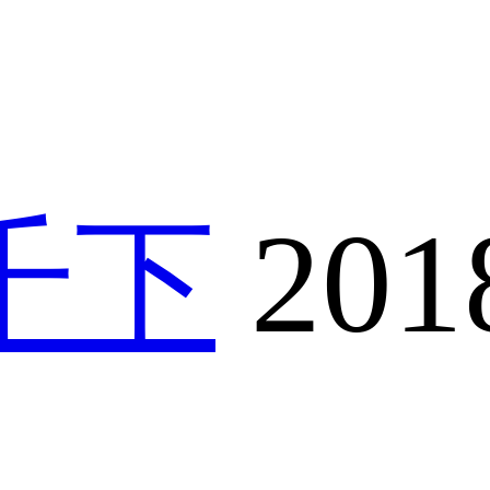
千下
201