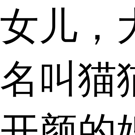
女儿，
名叫猫
开颜的