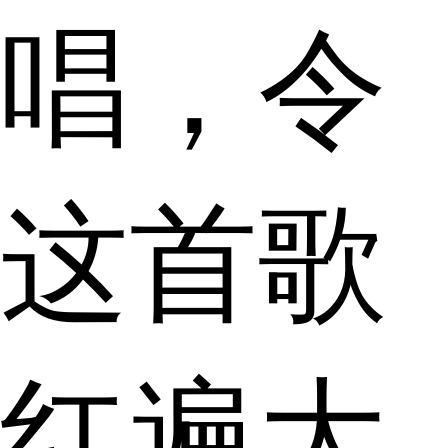
唱，令
这首歌
红遍大