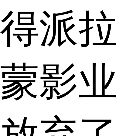
得派拉
蒙影业
放弃了