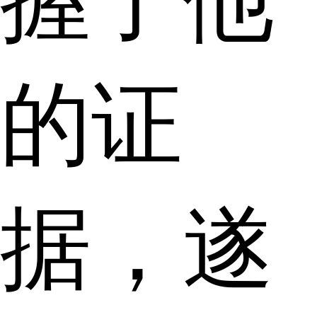
握了他
的证
据，遂