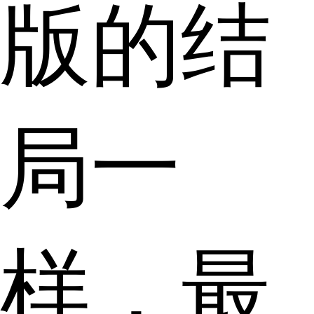
版的结
局一
样，最