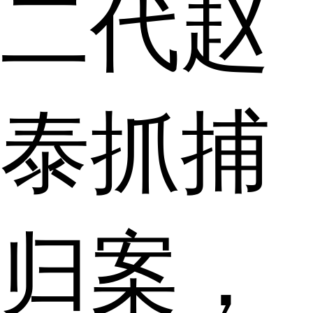
二代赵
泰抓捕
归案，