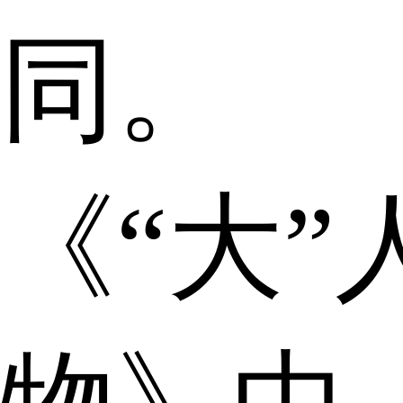
同。
《“大”