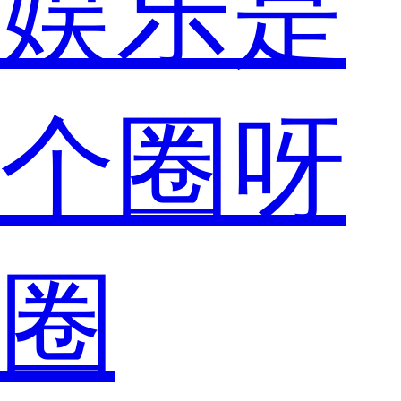
娱乐是
个圈呀
圈