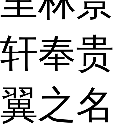
里林景
轩奉贵
翼之名