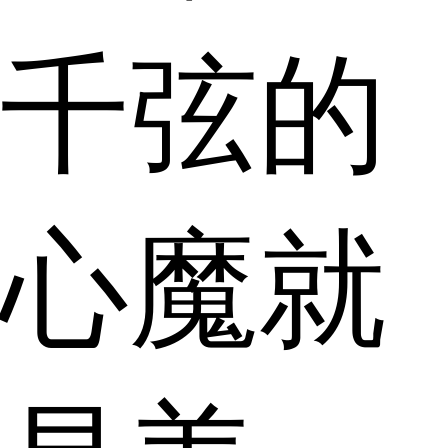
千弦的
心魔就