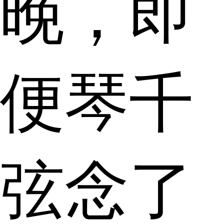
晚，即
便琴千
弦念了