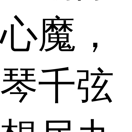
心魔，
琴千弦