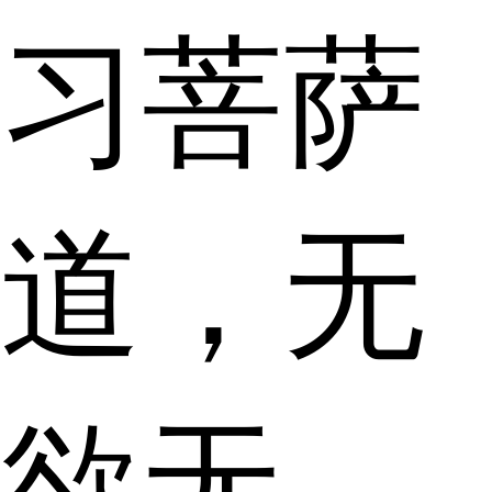
习菩萨
道，无
欲无