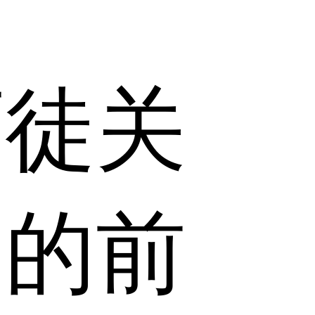
师徒关
圈的前