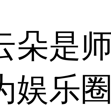
云朵是
为娱乐