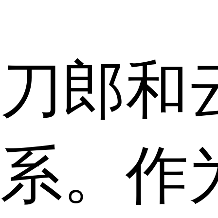
刀郎和
系。作