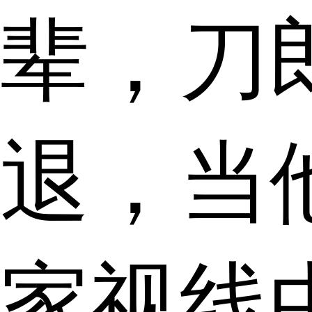
辈，刀郎
退，当
家视线