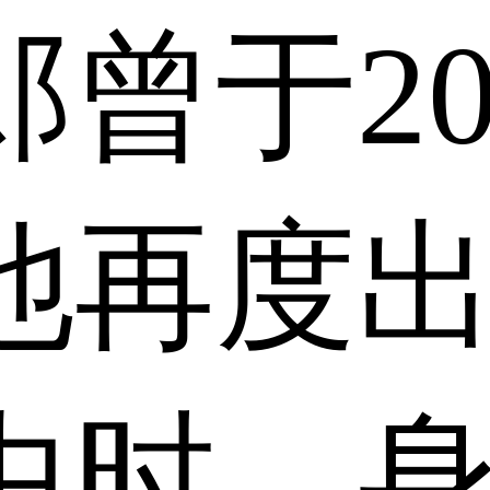
曾于20
他再度
中时，