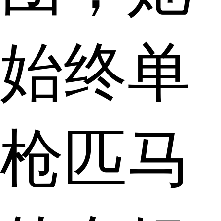
始终单
枪匹马