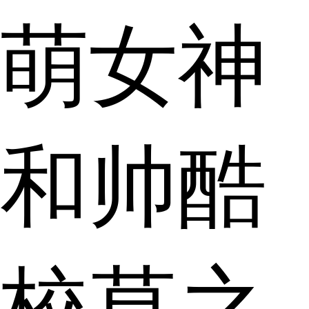
萌女神
和帅酷
校草之