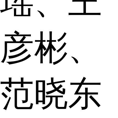
瑶、王
彦彬、
范晓东