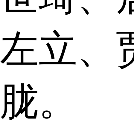
左立、
胧。