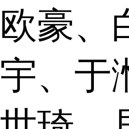
欧豪、
宇、于
世琦、