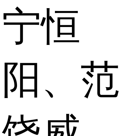
、宁恒
阳阳、范
、饶威、