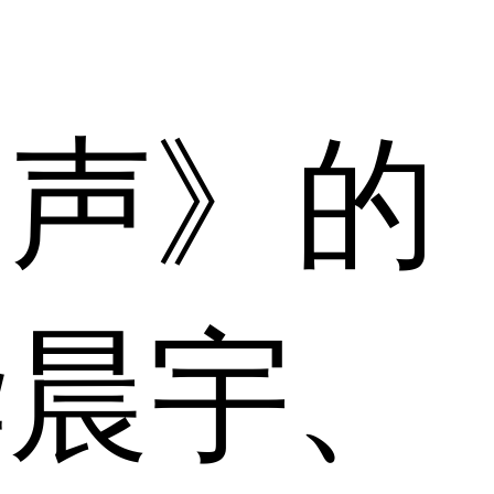
男声》的
华晨宇、