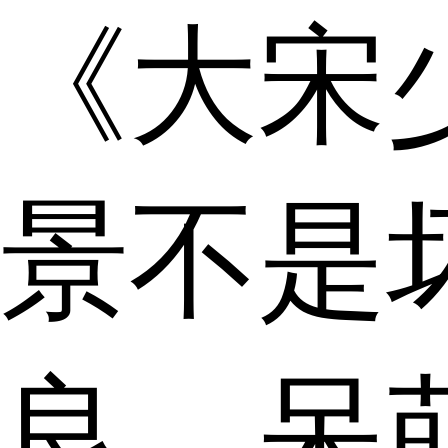
《大宋
景不是
良、呆