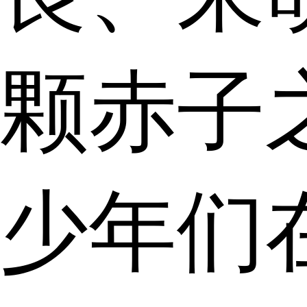
颗赤子
少年们