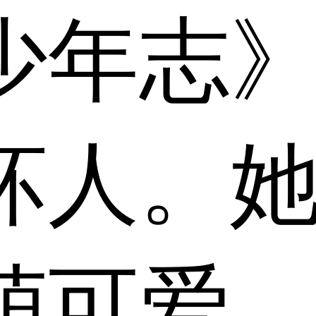
少年志
坏人。
萌可爱