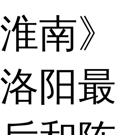
淮南》
洛阳最