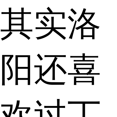
其实洛
阳还喜
欢过丁