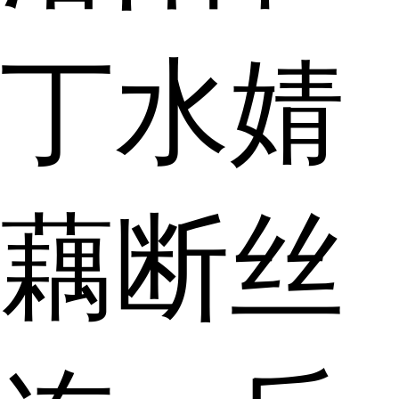
丁水婧
藕断丝