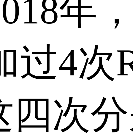
018年
过4次Ru
。这四次