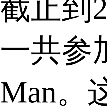
截止到2
一共参加
Man