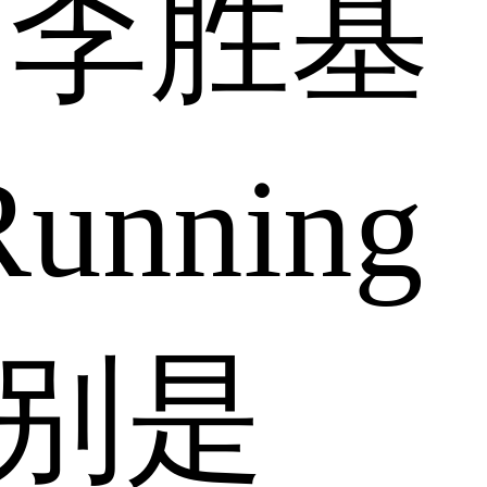
，李胜基
nning
分别是