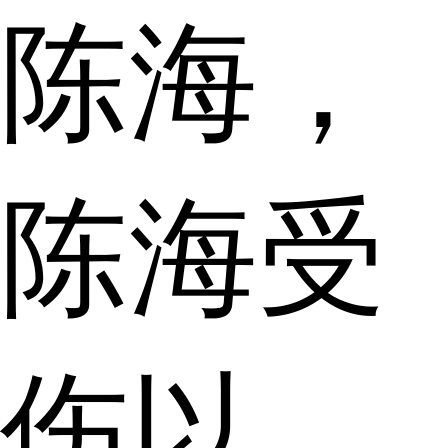
陈海，
陈海受
伤以