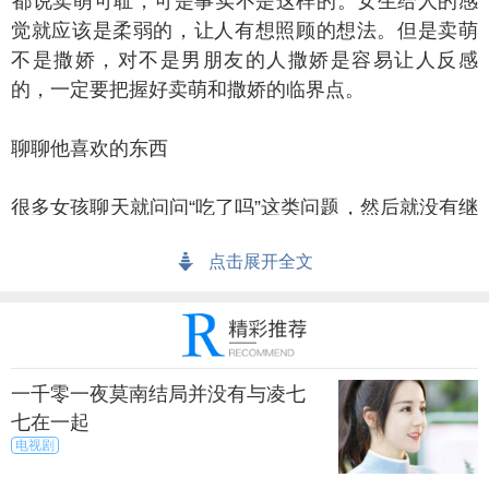
说卖萌可耻，可是事实不是这样的。女生给人的感
觉就应该是柔弱的，让人有想照顾的想法。但是卖萌
不是撒娇，对不是男朋友的人撒娇是容易让人反感
的，一定要把握好卖萌和撒娇的临界点。
聊他喜欢的东西
多女孩聊天就问问“吃了吗”这类问题，然后就没有继
续下去的话题了。共同的爱好兴趣是你们聊天继续下
点击展开全文
去又不会尴尬的条件，所以多了解一下他喜欢的东
西，比如聊聊篮球，最近上映的电影等，都是不错的
选择。
学会倾听
一千零一夜莫南结局并没有与凌七
七在一起
天是一个听和说的双向体验，所以学会听也是非常
电视剧
重要的。听他讲的时候，眼神注视着他，这是礼貌问