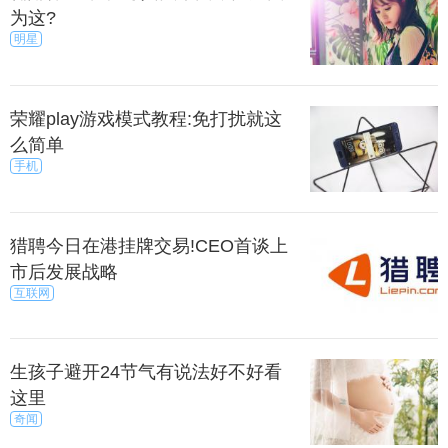
为这?
明星
荣耀play游戏模式教程:免打扰就这
么简单
手机
猎聘今日在港挂牌交易!CEO首谈上
市后发展战略
互联网
生孩子避开24节气有说法好不好看
这里
奇闻