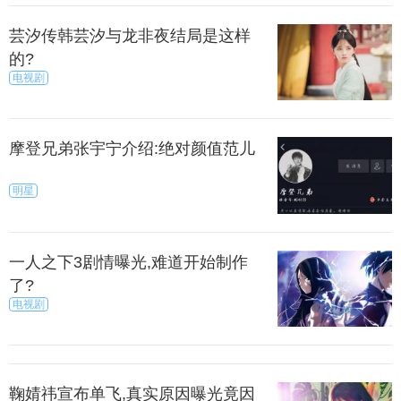
题。在他讲完之后，想想他的主要意思，并给他建
议，让他有想和你讨论的欲望。
芸汐传韩芸汐与龙非夜结局是这样
的?
电视剧
上一篇
下一页
来源：尚之潮
秀目网 /
探索 /
文化
摩登兄弟张宇宁介绍:绝对颜值范儿
明星
一人之下3剧情曝光,难道开始制作
了?
电视剧
鞠婧祎宣布单飞,真实原因曝光竟因