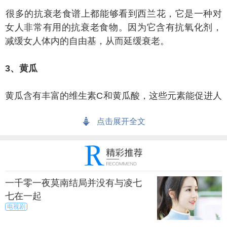
多的抗衰老食谱上都能够看到西兰花，它是一种对
女人非常有用的抗衰老食物。因为它含有抗氧化剂，
减缓女人体内的自由基，从而延缓衰老。
、黄瓜
瓜含有丰富的维生素C和黄瓜酸，这些元素能促进人
体的新陈代谢，对排毒养颜的效果非常好，而且夏季
点击展开全文
多吃黄瓜还可以美白肌肤和抑制黑色素的形成。
、燕麦
麦是一种五谷杂粮，它富含蛋白质和钙类，也是一
一千零一夜莫南结局并没有与凌七
种能够有效提亮肤色的食物，能够加速人体的新陈代
七在一起
谢，加速氨基酸的合成，从而促进了细胞的更新，肤
电视剧
色便更加透亮白皙了。