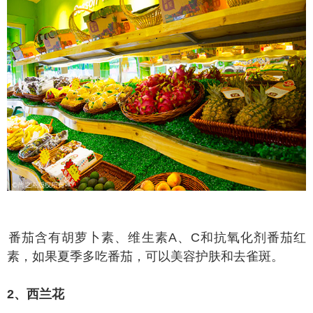
茄含有胡萝卜素、维生素A、C和抗氧化剂番茄红
素，如果夏季多吃番茄，可以美容护肤和去雀斑。
、西兰花