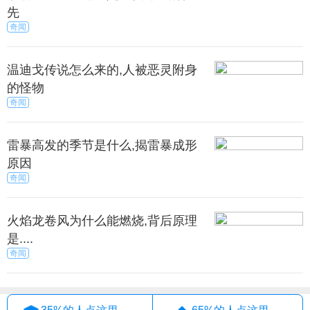
先
菜富含维他命C、胡萝卜素和多种矿物质，是一种很
奇闻
有效的氧化剂，它能够有效对抗自由基，让暗沉的肤
色变得更加白皙红润，白里透红的肌肤让你气色更
温迪戈传说怎么来的,人被恶灵附身
佳，是一种能够显著提亮肤色的食物。
的怪物
奇闻
白的小技巧
雷暴高发的季节是什么,揭雷暴成形
、睡前涂牛奶
原因
奇闻
天睡前在脸上涂点牛奶，睡觉的时候在洗掉第2天早
上摸自己的脸就会觉得很光滑，一直这样还可以美
白。酸奶更好。
火焰龙卷风为什么能燃烧,背后原理
是....
奇闻