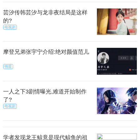
、绿茶
芸汐传韩芸汐与龙非夜结局是这样
的?
电视剧
茶中含有多种生物类异黄酮，它所含有的儿茶素就
是一种强效的抗氧化成分，有效抑制皮肤中自由基的
生成和破坏，有效提亮肤色，延缓女性衰老，所以我
摩登兄弟张宇宁介绍:绝对颜值范儿
们可以在日常饮用一些绿茶，帮助保养肌肤。
明星
、葡萄
萄籽中的花青配糖体也是一种抗氧化功效十分显著
一人之下3剧情曝光,难道开始制作
的物质，但是如果想要更好的提亮肤色的效果，饮用
了?
用葡萄酿成的酒能够具有更好的抗氧化效果，能够让
电视剧
肤色更加明亮红润。
、菠菜
学者发现龙王鲸竟是现代鲸鱼的祖