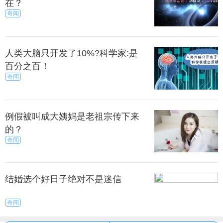
整个饮料中的热量可以忽略。
在？
奇闻
样的饮料不提供任何营养，只为了解决口味的问
题。相对于传统可乐的高热量，自然受到了营养过
人类大脑只开发了10%?科学家:是
剩、尤其是摄入热量过高的现代人的欢迎。
百分之百！
奇闻
实上，这两种可乐的不同点就在于口味，还有配
方。零度可乐采取的是人工合成剂的“糖”，比真正意义
上的“蔗糖”的甜度少了好几倍。说到底就是甜和不甜的
例假被叫成大姨妈是老祖宗传下来
感觉。
的？
奇闻
结婚选个好日子绝对不是迷信
奇闻