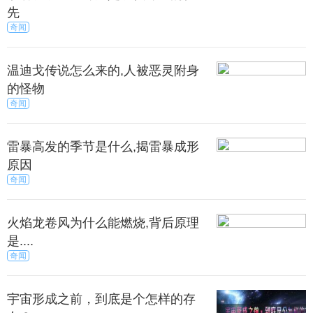
先
口可乐公司允许他们利用可口可乐的商标，做广
奇闻
告，这个特别的装瓶系统，从此产生可口可乐的工厂
遍地开花。
温迪戈传说怎么来的,人被恶灵附身
的怪物
两种成分就是古柯（Coca）的叶子和可拉（Kola）
奇闻
的果实，罗宾逊为了整齐划一，将Kola的K改C，然后
在两个词中间加一横，于是Coca-Cola便诞生了，第一
份可口可乐售价为五美分。
雷暴高发的季节是什么,揭雷暴成形
原因
奇闻
008年初，可口可乐在上海新推出一款无糖汽水饮料
“零度”（ZERO）。零度可口可乐的成分一般有碳酸
水、阿斯巴甜、色素、磷酸、柠檬酸钠、苯甲酸钠、
火焰龙卷风为什么能燃烧,背后原理
香精、咖啡因等。
是....
奇闻
中国大陆的配方中，还有蔗糖素，没有白砂糖。这
其中阿斯巴甜含有一点点热量，但是含量很低，所以
宇宙形成之前，到底是个怎样的存