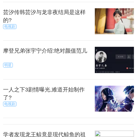
芸汐传韩芸汐与龙非夜结局是这样
的?
电视剧
摩登兄弟张宇宁介绍:绝对颜值范儿
明星
一人之下3剧情曝光,难道开始制作
了?
他们自己投资生产的公司及售卖点，将糖浆兑
电视剧
水、装瓶、出售，按可口可乐公司的要求生产及品质
保证。坎德勒在1899年以1美元的价格售出这种饮料第
一个装配特许经营权。
学者发现龙王鲸竟是现代鲸鱼的祖