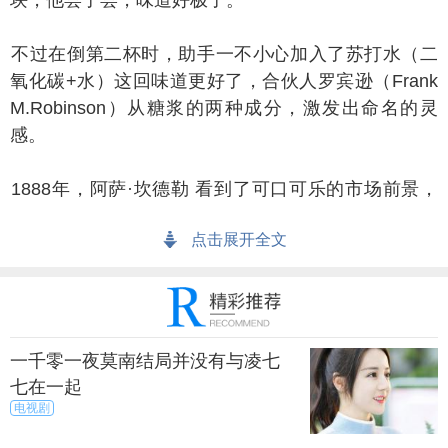
块，他尝了尝，味道好极了。
过在倒第二杯时，助手一不小心加入了苏打水（二
氧化碳+水）这回味道更好了，合伙人罗宾逊（Frank
M.Robinson）从糖浆的两种成分，激发出命名的灵
感。
888年，阿萨·坎德勒 看到了可口可乐的市场前景，
购买了其股份，掌握了其全部生产销售权。坎德勒开
点击展开全文
始把制造饮品的原液销售给其他药店，同时也开始在
火车站，城镇广场的告示牌上做广告。1901年，广告
预算已达100,000美元。
正使可口可乐大展拳脚的，是两位美国律师。他们
一千零一夜莫南结局并没有与凌七
到当时可口可乐公司的老板阿萨·坎德勒的办公室，提
七在一起
出一个创新的商业合作方式，就是由可口可乐公司售
电视剧
给他们糖浆。