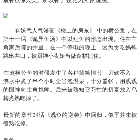
貌有点像人类。所以有了‘夜化为人’的说法。
有妖气人气漫画《楼上的房东》 中的横公鱼，在
第十一话《诡异鱼汤》中以鲤鱼的形态出现。住在主
角家后院的井里，在一个停电的晚上，因为贪吃蚂蚱
跳出井口，被厨神小夜姐当做食材抓住。
煮横公鱼的时候发生了各种搞笑情节，刀砍不入，
沸水中煮了半个小时全当泡温泉，十分嚣张，用贱贱
的眼神向主角挑衅。后来被熟知它习性的初夏放入乌
梅煮熟吃掉了。
新的章节34话《贱鱼的逆袭》中回归，似乎并未被
煮熟吃掉。