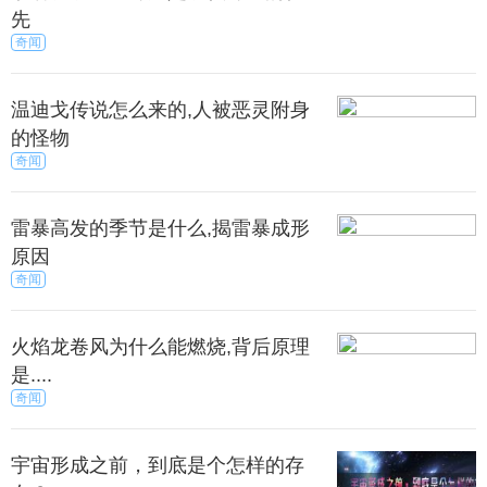
鱼而未定型的时候，托体到鱼的躯体中，为此死而复
先
生。后来人们就把这种和颛顼结合在一起的鱼叫作鱼
奇闻
妇。
温迪戈传说怎么来的,人被恶灵附身
冉遗鱼
的怪物
奇闻
古代中国神话中的怪鱼。英鞮山，涴水从这座山发
源，然后向北流入陵羊泽。水里有很多冉遗鱼，这种
雷暴高发的季节是什么,揭雷暴成形
鱼长着鱼身、蛇头，还有六只脚，他的眼睛形状如同
原因
马的眼睛，吃了这种鱼可以使人不患梦魇症，还可以
奇闻
防御凶灾。
火焰龙卷风为什么能燃烧,背后原理
何罗鱼
是....
奇闻
据《山海经》记载，何罗鱼是长着一个脑袋十个身
子的怪鱼，实际上它是一种大肚子鱼。它的一个显着
宇宙形成之前，到底是个怎样的存
标志就是十足的大肚子（一首十身），它的叫声如畎