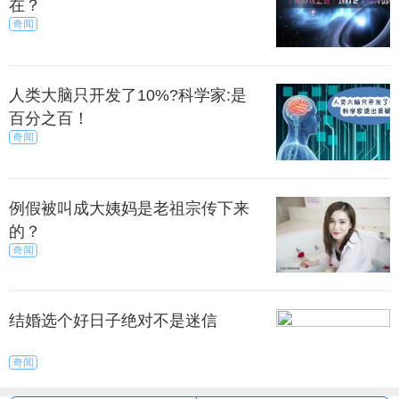
在？
犬叫，食用它后其可以治愈痈肿的疾病。（食之已
奇闻
痈：已，治愈，结束，过去。痈，痈肿。）
来源：尚之潮
秀目网 /
探索 /
奇闻
人类大脑只开发了10%?科学家:是
百分之百！
奇闻
例假被叫成大姨妈是老祖宗传下来
的？
奇闻
结婚选个好日子绝对不是迷信
奇闻