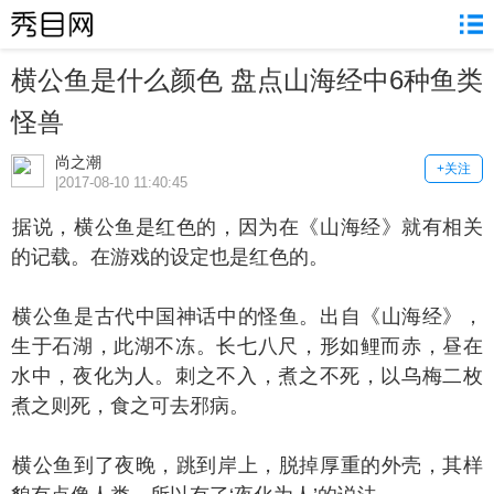
横公鱼是什么颜色 盘点山海经中6种鱼类
怪兽
尚之潮
+关注
|2017-08-10 11:40:45
说，横公鱼是红色的，因为在《山海经》就有相关
的记载。在游戏的设定也是红色的。
公鱼是古代中国神话中的怪鱼。出自《山海经》，
生于石湖，此湖不冻。长七八尺，形如鲤而赤，昼在
水中，夜化为人。刺之不入，煮之不死，以乌梅二枚
煮之则死，食之可去邪病。
公鱼到了夜晚，跳到岸上，脱掉厚重的外壳，其样