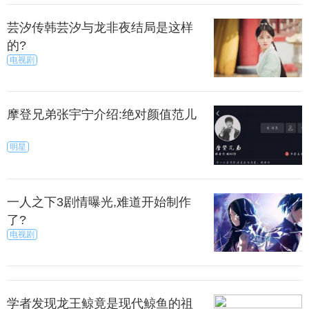
赤鱬
芸汐传韩芸汐与龙非夜结局是这样
说中异鱼名。人面，音如鸳鸯，食之可以疗病。其
的?
说始见于先秦。《山海经·南山经》：“青丘之山……英
电视剧
水出焉，南流注于即翼之泽。其中多赤鱬，其状如鱼
而人面，其音如鸳鸯，食之不疥。”
摩登兄弟张宇宁介绍:绝对颜值范儿
鱼妇
明星
—种鱼，半身偏枯，一半是人形，一半是鱼体，名
叫鱼妇。据说是颛顼死而复苏变化成的。颛顼是昌意
一人之下3剧情曝光,难道开始制作
之子，在他死去的时候，刚巧大风从北面吹来，海水
了?
被风吹得奔流而出
电视剧
蛇变成了鱼。已经死去的颛顼便趁着蛇即将变成
学者发现龙王鲸竟是现代鲸鱼的祖