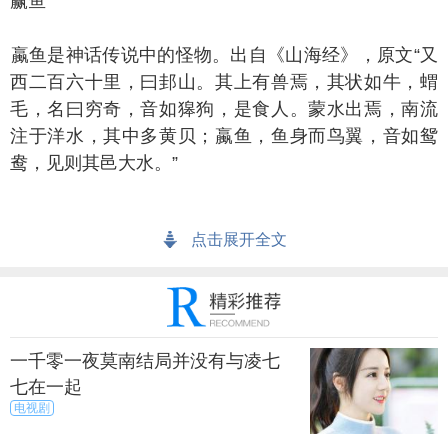
赢鱼
鱼是神话传说中的怪物。出自《山海经》，原文“又
西二百六十里，曰邽山。其上有兽焉，其状如牛，蝟
毛，名曰穷奇，音如獆狗，是食人。蒙水出焉，南流
注于洋水，其中多黄贝；蠃鱼，鱼身而鸟翼，音如鸳
鸯，见则其邑大水。”
鱼，鲛人，人鱼
点击展开全文
中有陵鱼，人面鱼身，有手有足，啼声如小儿。有
的古书把它称作鲛人，有的说就是人鱼。《山海经》
提到人鱼的有好几处，都说它活在山溪中，看描述可
能是鲩，即娃娃鱼，不是神话中的人鱼。
一千零一夜莫南结局并没有与凌七
七在一起
电视剧