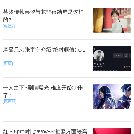
芸汐传韩芸汐与龙非夜结局是这样
的?
电视剧
摩登兄弟张宇宁介绍:绝对颜值范儿
明星
一人之下3剧情曝光,难道开始制作
了?
电视剧
红米6pro对比vivoy83:拍照方面较高