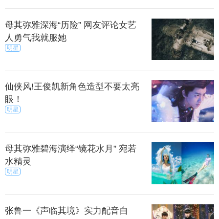
母其弥雅深海“历险” 网友评论女艺
人勇气我就服她
明星
上一篇
下一页
仙侠风!王俊凯新角色造型不要太亮
眼！
来源：尚之潮
秀目网 /
娱乐 /
明星
明星
母其弥雅碧海演绎“镜花水月” 宛若
水精灵
明星
张鲁一《声临其境》实力配音自