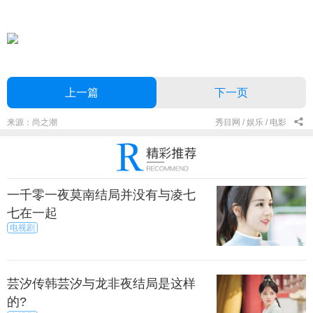
上一篇
下一页
来源：尚之潮
秀目网 /
娱乐 /
电影
一千零一夜莫南结局并没有与凌七
七在一起
电视剧
芸汐传韩芸汐与龙非夜结局是这样
的?