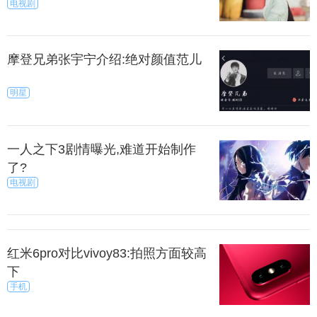
电视剧
摩登兄弟张宇宁介绍:绝对颜值范儿
明星
一人之下3剧情曝光,难道开始制作
了?
电视剧
红米6pro对比vivoy83:拍照方面较高
下
手机