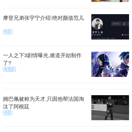
摩登兄弟张宇宁介绍:绝对颜值范儿
明星
一人之下3剧情曝光,难道开始制作
了?
电视剧
姆巴佩被称为天才,只因他帮法国淘
汰了阿根廷
明星