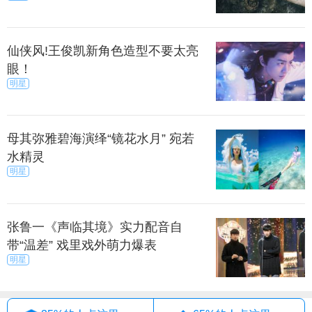
仙侠风!王俊凯新角色造型不要太亮
眼！
明星
母其弥雅碧海演绎“镜花水月” 宛若
水精灵
明星
张鲁一《声临其境》实力配音自
带“温差” 戏里戏外萌力爆表
明星