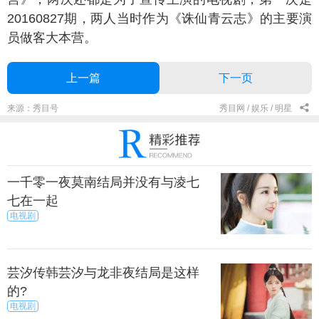
20160827期，两人当时作为《诛仙青云志》的主要演
员做客大本营。
上一篇
下一页
来源：秀目号
秀目网 /
娱乐 /
明星
一千零一夜莫南结局并没有与凌七
七在一起
电视剧
芸汐传韩芸汐与龙非夜结局是这样
的?
电视剧