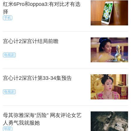
红米6Pro和oppoa3:有对比才有选
择
手机
宫心计2深宫计结局前瞻
电视剧
宫心计2深宫计第33-34集预告
电视剧
母其弥雅深海“历险” 网友评论女艺
人勇气我就服她
明星