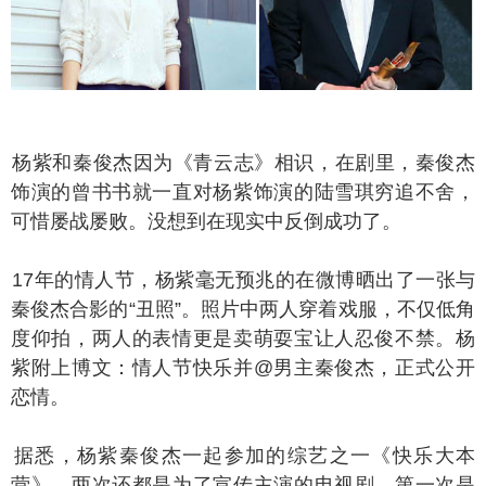
紫和秦俊杰因为《青云志》相识，在剧里，秦俊杰
饰演的曾书书就一直对杨紫饰演的陆雪琪穷追不舍，
可惜屡战屡败。没想到在现实中反倒成功了。
7年的情人节，杨紫毫无预兆的在微博晒出了一张与
秦俊杰合影的“丑照”。照片中两人穿着戏服，不仅低角
度仰拍，两人的表情更是卖萌耍宝让人忍俊不禁。杨
紫附上博文：情人节快乐并@男主秦俊杰，正式公开
恋情。
悉，杨紫秦俊杰一起参加的综艺之一《快乐大本
营》，两次还都是为了宣传主演的电视剧，第一次是