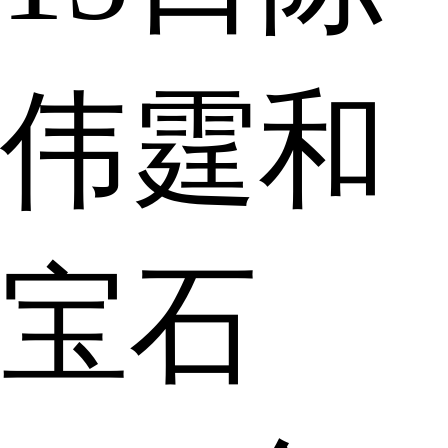
伟霆和
宝石