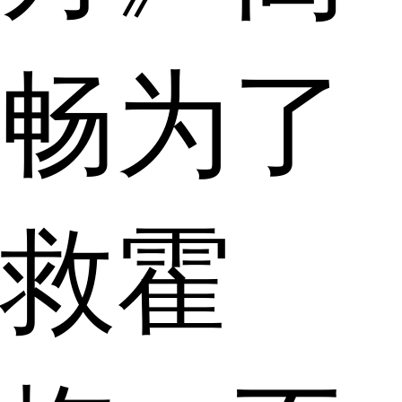
畅为了
救霍