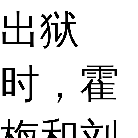
出狱
时，霍
梅和刘