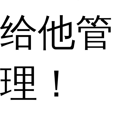
给他管
理！