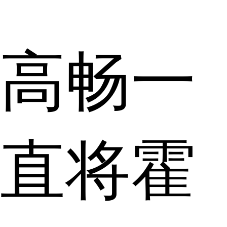
高畅一
直将霍