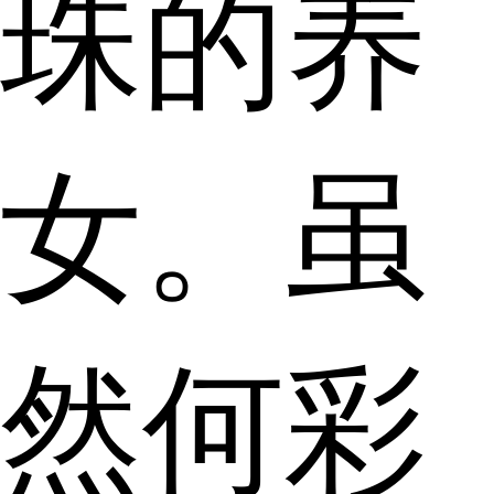
珠的养
女。虽
然何彩